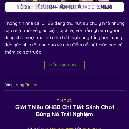
Thông tin nhà cái QH88 đang thu hút sự chú ý nhờ những
cập nhật mới về giao diện, dịch vụ với trải nghiệm người
dùng khá mượt mà, dễ nắm bắt. Nội dung tổng hợp mang
đến góc nhìn rõ ràng hơn về các điểm nổi bật giúp bạn có
thêm cơ sở trước…
TIẾP TỤC ĐỌC
→
Đăng trong
Tin tức
TIN TỨC
Giới Thiệu QH88 Chi Tiết Sảnh Chơi
Bùng Nổ Trải Nghiệm