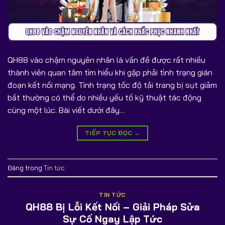
QH88 vào chậm nguyên nhân là vấn đề được rất nhiều
thành viên quan tâm tìm hiểu khi gặp phải tình trạng gián
đoạn kết nối mạng. Tình trạng tốc độ tải trang bị sụt giảm
bất thường có thể do nhiều yếu tố kỹ thuật tác động
cùng một lúc. Bài viết dưới đây…
TIẾP TỤC ĐỌC
→
Đăng trong
Tin tức
TIN TỨC
QH88 Bị Lỗi Kết Nối – Giải Pháp Sửa
Sự Cố Ngay Lập Tức