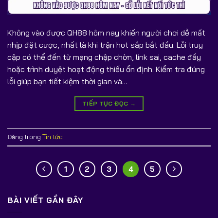
Không vào được QH88 hôm nay khiến người chơi dễ mất
nhịp đặt cược, nhất là khi trận hot sắp bắt đầu. Lỗi truy
cập có thể đến từ mạng chập chờn, link sai, cache đầy
hoặc trình duyệt hoạt động thiếu ổn định. Kiểm tra đúng
lỗi giúp bạn tiết kiệm thời gian và…
TIẾP TỤC ĐỌC
→
Đăng trong
Tin tức
1
2
3
4
5
BÀI VIẾT GẦN ĐÂY