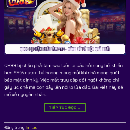
QH88 bị chặn phải làm sao luôn là câu hỏi nóng hổi khiến
hơn 85% cược thủ hoang mang mỗi khi nhà mạng quét
bảo mật định kỳ. Việc mất truy cập đột ngột không chỉ
gây ức chế mà còn dấy lên nỗi lo lừa đảo. Bài viết này sẽ
mổ xẻ nguyên nhân…
TIẾP TỤC ĐỌC
→
Đăng trong
Tin tức