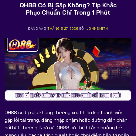
QH88 Có Bị Sập Không? Tip Khắc
Phục Chuẩn Chỉ Trong 1 Phút
ĐĂNG VÀO
THÁNG 6 27, 2026
BỞI
JOHNSMITH
QH88 có bị sập không thường xuất hiện khi thành viên
gặp lỗi tải trang, đăng nhập chậm hoặc đường dẫn phản
hồi bất thường. Nhà cái QH88 có thể bị ảnh hưởng bởi
mạng yếu, cache trình duyệt hoặc thời điểm bảo trì ngắn