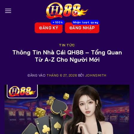
Bỏ
qua
nội
dung
ĐĂNG KÝ
ĐĂNG NHẬP
TIN TỨC
Thông Tin Nhà Cái QH88 – Tổng Quan
Từ A-Z Cho Người Mới
ĐĂNG VÀO
THÁNG 6 27, 2026
BỞI
JOHNSMITH