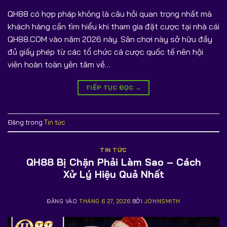
QH88 có hợp pháp không là câu hỏi quan trọng nhất mà
khách hàng cần tìm hiểu khi tham gia đặt cược tại nhà cái
QH88.COM vào năm 2026 này. Sân chơi này sở hữu đầy
đủ giấy phép từ các tổ chức cá cược quốc tế nên hội
viên hoàn toàn yên tâm về…
TIẾP TỤC ĐỌC
→
Đăng trong
Tin tức
TIN TỨC
QH88 Bị Chặn Phải Làm Sao – Cách
Xử Lý Hiệu Quả Nhất
ĐĂNG VÀO
THÁNG 6 27, 2026
BỞI
JOHNSMITH