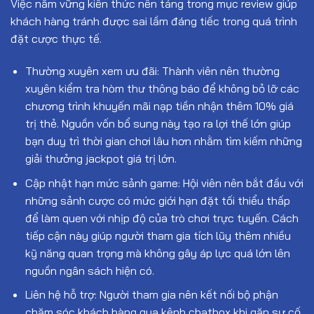
Việc nắm vững kiến thức nền tảng trong mục review giúp
khách hàng tránh được sai lầm đáng tiếc trong quá trình
đặt cược thực tế.
Thường xuyên xem ưu đãi: Thành viên nên thường
xuyên kiểm tra hòm thư thông báo để không bỏ lỡ các
chương trình khuyến mãi nạp tiền nhận thêm 10% giá
trị thẻ. Nguồn vốn bổ sung này tạo ra lợi thế lớn giúp
bạn duy trì thời gian chơi lâu hơn nhằm tìm kiếm những
giải thưởng jackpot giá trị lớn.
Cập nhật hạn mức sảnh game: Hội viên nên bắt đầu với
những sảnh cược có mức giới hạn đặt tối thiểu thấp
để làm quen với nhịp độ của trò chơi trực tuyến. Cách
tiếp cận này giúp người tham gia tích lũy thêm nhiều
kỹ năng quan trọng mà không gây áp lực quá lớn lên
nguồn ngân sách hiện có.
Liên hệ hỗ trợ: Người tham gia nên kết nối bộ phận
chăm sóc khách hàng qua kênh chatbox khi gặp sự cố