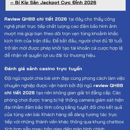
– Bí Kíp Săn Jackpot Cực Đỉnh 2026
Review QH88 chi tiết 2026
tại đây cho thấy công
nghệ phát trực tiếp chất lượng cao đảm bảo hình ảnh
mượt mà giúp bạn theo dõi trọn vẹn từng khoảnh khắc
kịch tính của trận đấu. Để bắt đầu, người chơi đủ 18 tuổi
trở lên mới được phép khởi tạo tài khoản cá cược hợp lệ
để nhận về quyền lợi ưu đãi từ thương hiệu.
Đánh giá sảnh casino trực tuyến
Đội ngũ người chia bài xinh đẹp cùng phong cách làm việc
chuyên nghiệp được vận hành bởi đội ngũ
review QH88
chi tiết 2026
tạo nên không gian giải trí đẳng cấp. Các
phòng chơi được trang bị hệ thống camera giám sát hiện
đại nhằm đảm bảo tính công bằng tuyệt đối cho kết quả
của từng ván bài. Khách hàng dễ dàng tương tác trực
tiếp với những thành viên khác thông qua khung chatbox
tích hợp sẵn ngay trên giao diện màn hình chính.