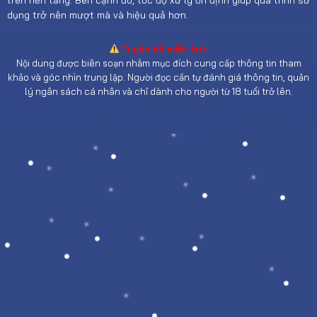
dụng trở nên mượt mà và hiệu quả hơn.
Tuyên bố miễn trừ:
Nội dung được biên soạn nhằm mục đích cung cấp thông tin tham
khảo và góc nhìn trung lập. Người đọc cần tự đánh giá thông tin, quản
lý ngân sách cá nhân và chỉ dành cho người từ 18 tuổi trở lên.