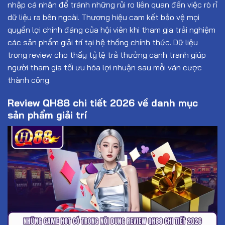
nhập cá nhân để tránh những rủi ro liên quan đến việc rò rỉ
dữ liệu ra bên ngoài. Thương hiệu cam kết bảo vệ mọi
quyền lợi chính đáng của hội viên khi tham gia trải nghiệm
các sản phẩm giải trí tại hệ thống chính thức. Dữ liệu
trong review cho thấy tỷ lệ trả thưởng cạnh tranh giúp
người tham gia tối ưu hóa lợi nhuận sau mỗi ván cược
thành công.
Review QH88 chi tiết 2026 về danh mục
sản phẩm giải trí