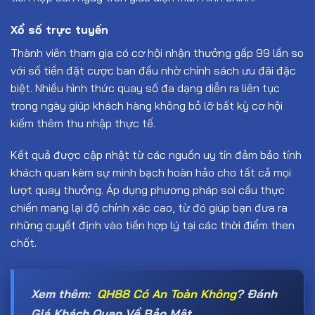
Xổ số trực tuyến
Thành viên tham gia có cơ hội nhận thưởng gấp 99 lần so
với số tiền đặt cược ban đầu nhờ chính sách ưu đãi đặc
biệt. Nhiều hình thức quay số đa dạng diễn ra liên tục
trong ngày giúp khách hàng không bỏ lỡ bất kỳ cơ hội
kiếm thêm thu nhập thực tế.
Kết quả được cập nhật từ các nguồn uy tín đảm bảo tính
khách quan kèm sự
minh bạch hoàn hảo cho tất cả mọi
lượt quay thưởng. Áp dụng phương pháp soi cầu thực
chiến mang lại độ chính xác cao, từ đó giúp bạn đưa ra
những quyết định vào tiền hợp lý tại các thời điểm then
chốt.
Xem thêm:
QH88 Có An Toàn Không
? Đánh
Giá Khách Quan Về Bảo Mật