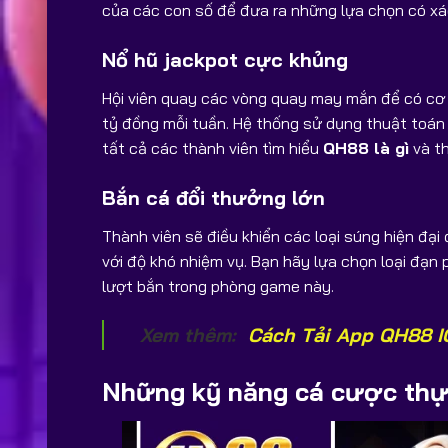
của các con số để đưa ra những lựa chọn có xá
Nổ hũ jackpot cực khủng
Hội viên quay các vòng quay may mắn để có cơ h
tỷ đồng mỗi tuần. Hệ thống sử dụng thuật toán
tất cả các thành viên tìm hiểu
QH88 là gì
và th
Bắn cá đổi thưởng lớn
Thành viên sẽ điều khiển các loại súng hiện đại
với độ khó nhiệm vụ. Bạn hãy lựa chọn loại đạn 
lượt bắn trong phòng game này.
Xem thêm:
Cách Tải App QH88 I
Những kỹ năng cá cược thực