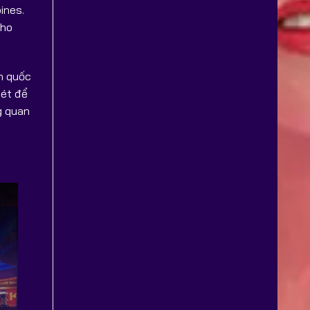
ines.
cho
n quốc
nét để
g quan