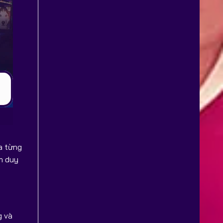
a từng
m duy
g và