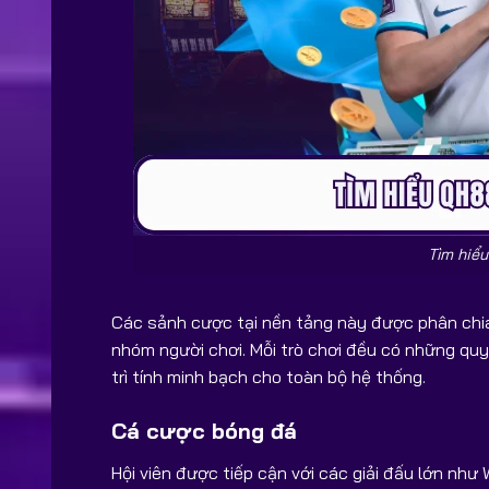
Tìm hiểu
Các sảnh cược tại nền tảng này được phân chia r
nhóm người chơi. Mỗi trò chơi đều có những qu
trì tính minh bạch cho toàn bộ hệ thống.
Cá cược bóng đá
Hội viên được tiếp cận với các giải đấu lớn nh