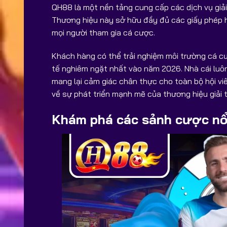
QH88 là một nền tảng cung cấp các dịch vụ giải t
Thương hiệu này sở hữu đầy đủ các giấy phép h
mọi người tham gia cá cược.
Khách hàng có thể trải nghiệm môi trường cá c
tế nghiêm ngặt nhất vào năm 2026. Nhà cái luôn
mang lại cảm giác chân thực cho toàn bộ hội viê
về sự phát triển mạnh mẽ của thương hiệu giải 
Khám phá các sảnh cược nổi