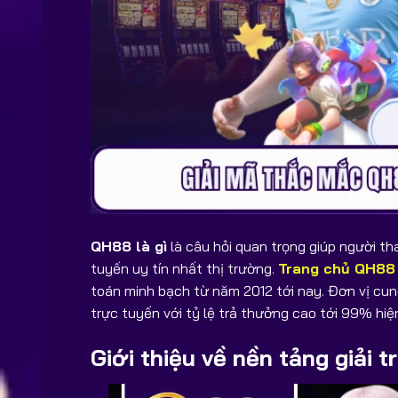
QH88 là gì
là câu hỏi quan trọng giúp người th
tuyến uy tín nhất thị trường.
Trang chủ QH88
toán minh bạch từ năm 2012 tới nay. Đơn vị cu
trực tuyến với tỷ lệ trả thưởng cao tới 99% hiệ
Giới thiệu về nền tảng giải t