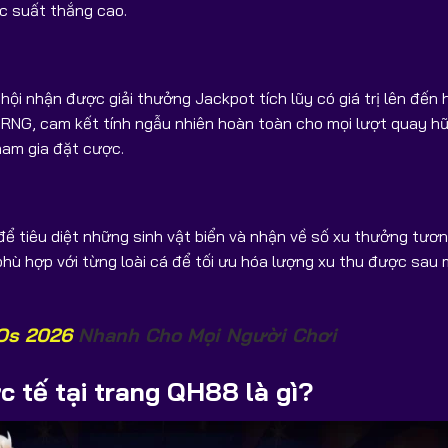
c suất thắng cao.
ội nhận được giải thưởng Jackpot tích lũy có giá trị lên đến
 RNG, cam kết tính ngẫu nhiên hoàn toàn cho mọi lượt quay h
am gia đặt cược.
 để tiêu diệt những sinh vật biển và nhận về số xu thưởng tươ
phù hợp với từng loài cá để tối ưu hóa lượng xu thu được sau 
Os 2026
Nhanh Cho Mọi Người Chơi
 tế tại trang QH88 là gì?