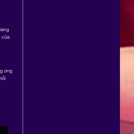
 hàng
ũ của
ng ứng
mỗi