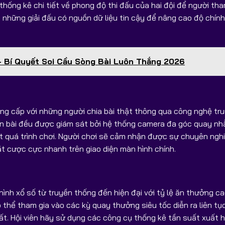
hống kê chi tiết về phong độ thi đấu của hai đội để người tha
 những giải đấu có nguồn dữ liệu tin cậy để nâng cao độ chín
 Bí Quyết Soi Cầu Sòng Bài Luôn Thắng 2026
ẳng cấp với những người chia bài thật thông qua công nghệ tr
ván bài đều được giám sát bởi hệ thống camera đa góc quay n
uốt quá trình chơi. Người chơi sẽ cảm nhận được sự chuyên ngh
t cược cực nhanh trên giao diện màn hình chính.
ình xổ số từ truyền thống đến hiện đại với tỷ lệ ăn thưởng ca
 thể tham gia vào các kỳ quay thưởng siêu tốc diễn ra liên tụ
ất. Hội viên hãy sử dụng các công cụ thống kê tần suất xuất h