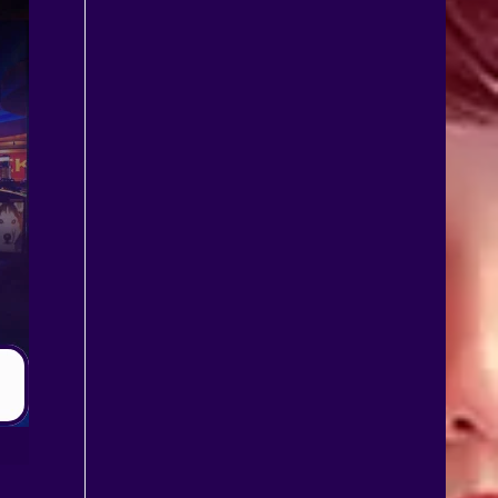
Lớn
Quyết
2026
Đánh
Tá
Lả
Đỉnh
Cao
Cho
Tân
Thủ
2026