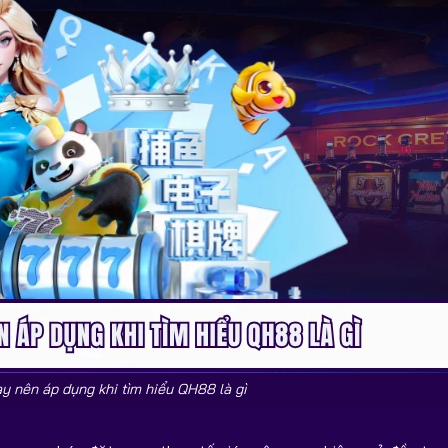
y nên áp dụng khi tìm hiểu QH88 là gì