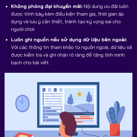
Không phóng đại khuyến mãi:
Nội dung ưu đãi luôn
được trình bày kèm điều kiện tham gia, thời gian áp
dụng và lưu ý cần thiết, tránh tạo kỳ vọng sai cho
người chơi.
Luôn ghi nguồn nếu sử dụng dữ liệu bên ngoài:
Với các thông tin tham khảo từ nguồn ngoài, dữ liệu sẽ
được kiểm tra và ghi nhận rõ ràng để tăng tính minh
bạch cho bài viết.