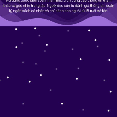
Nội dung được biên soạn nhằm mục đích cung cấp thông tin tham
khảo và góc nhìn trung lập. Người đọc cần tự đánh giá thông tin, quản
lý ngân sách cá nhân và chỉ dành cho người từ 18 tuổi trở lên.