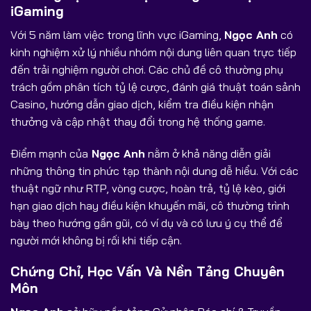
iGaming
Với 5 năm làm việc trong lĩnh vực iGaming,
Ngọc Anh
có
kinh nghiệm xử lý nhiều nhóm nội dung liên quan trực tiếp
đến trải nghiệm người chơi. Các chủ đề cô thường phụ
trách gồm phân tích tỷ lệ cược, đánh giá thuật toán sảnh
Casino, hướng dẫn giao dịch, kiểm tra điều kiện nhận
thưởng và cập nhật thay đổi trong hệ thống game.
Điểm mạnh của
Ngọc Anh
nằm ở khả năng diễn giải
những thông tin phức tạp thành nội dung dễ hiểu. Với các
thuật ngữ như RTP, vòng cược, hoàn trả, tỷ lệ kèo, giới
hạn giao dịch hay điều kiện khuyến mãi, cô thường trình
bày theo hướng gần gũi, có ví dụ và có lưu ý cụ thể để
người mới không bị rối khi tiếp cận.
Chứng Chỉ, Học Vấn Và Nền Tảng Chuyên
Môn