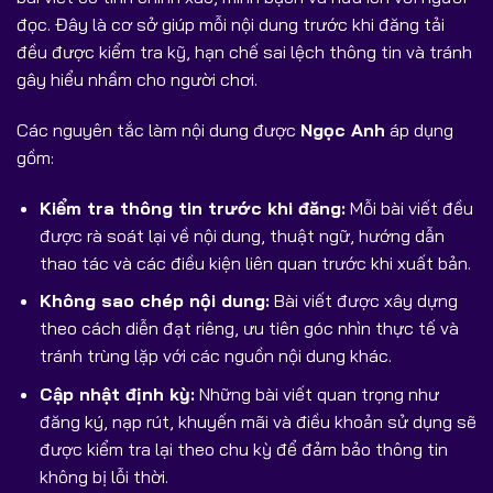
đọc. Đây là cơ sở giúp mỗi nội dung trước khi đăng tải
đều được kiểm tra kỹ, hạn chế sai lệch thông tin và tránh
gây hiểu nhầm cho người chơi.
Các nguyên tắc làm nội dung được
Ngọc Anh
áp dụng
gồm:
Kiểm tra thông tin trước khi đăng:
Mỗi bài viết đều
được rà soát lại về nội dung, thuật ngữ, hướng dẫn
thao tác và các điều kiện liên quan trước khi xuất bản.
Không sao chép nội dung:
Bài viết được xây dựng
theo cách diễn đạt riêng, ưu tiên góc nhìn thực tế và
tránh trùng lặp với các nguồn nội dung khác.
Cập nhật định kỳ:
Những bài viết quan trọng như
đăng ký, nạp rút, khuyến mãi và điều khoản sử dụng sẽ
được kiểm tra lại theo chu kỳ để đảm bảo thông tin
không bị lỗi thời.