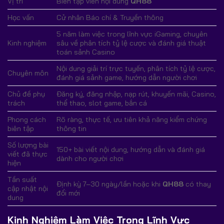
Vị trí
Biên tập viên nội dung
QH88
Học vấn
Cử nhân Báo chí & Truyền thông
5 năm làm việc trong lĩnh vực iGaming, chuyên
Kinh nghiệm
sâu về phân tích tỷ lệ cược và đánh giá thuật
toán sảnh Casino
Nội dung giải trí trực tuyến, phân tích tỷ lệ cược,
Chuyên môn
đánh giá sảnh game, hướng dẫn người chơi
Chủ đề phụ
Đăng ký, đăng nhập, nạp rút, khuyến mãi, Casino,
trách
thể thao, slot game, bắn cá
Phong cách
Rõ ràng, thực tế, ưu tiên khả năng kiểm chứng
biên tập
thông tin
Số lượng bài
150+ bài viết nội dung, hướng dẫn và đánh giá
viết đã thực
dành cho người chơi
hiện
Tần suất
Định kỳ 7–30 ngày/lần hoặc khi
QH88
có thay
cập nhật nội
đổi mới
dung
Kinh Nghiệm Làm Việc Trong Lĩnh Vực