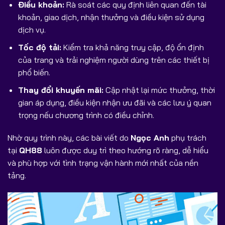
Điều khoản:
Rà soát các quy định liên quan đến tài
khoản, giao dịch, nhận thưởng và điều kiện sử dụng
dịch vụ.
Tốc độ tải:
Kiểm tra khả năng truy cập, độ ổn định
của trang và trải nghiệm người dùng trên các thiết bị
phổ biến.
Thay đổi khuyến mãi:
Cập nhật lại mức thưởng, thời
gian áp dụng, điều kiện nhận ưu đãi và các lưu ý quan
trọng nếu chương trình có điều chỉnh.
Nhờ quy trình này, các bài viết do
Ngọc Anh
phụ trách
tại
QH88
luôn được duy trì theo hướng rõ ràng, dễ hiểu
và phù hợp với tình trạng vận hành mới nhất của nền
tảng.