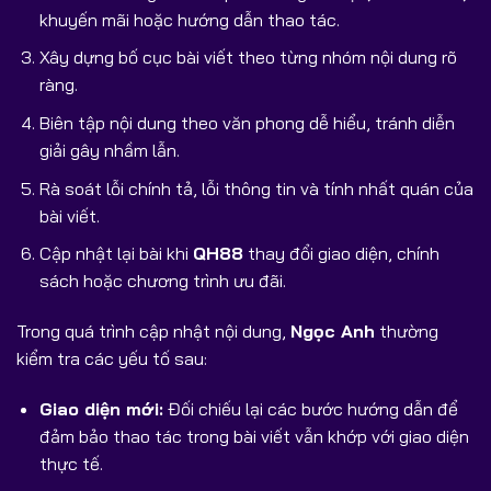
khuyến mãi hoặc hướng dẫn thao tác.
Xây dựng bố cục bài viết theo từng nhóm nội dung rõ
ràng.
Biên tập nội dung theo văn phong dễ hiểu, tránh diễn
giải gây nhầm lẫn.
Rà soát lỗi chính tả, lỗi thông tin và tính nhất quán của
bài viết.
Cập nhật lại bài khi
QH88
thay đổi giao diện, chính
sách hoặc chương trình ưu đãi.
Trong quá trình cập nhật nội dung,
Ngọc Anh
thường
kiểm tra các yếu tố sau:
Giao diện mới:
Đối chiếu lại các bước hướng dẫn để
đảm bảo thao tác trong bài viết vẫn khớp với giao diện
thực tế.