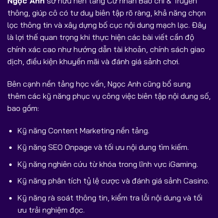
Ngọc Anh
sở hữu nền tảng Cử nhân Báo chí & Truyền
thông, giúp cô có tư duy biên tập rõ ràng, khả năng chọn
lọc thông tin và xây dựng bố cục nội dung mạch lạc. Đây
là lợi thế quan trọng khi thực hiện các bài viết cần độ
chính xác cao như hướng dẫn tài khoản, chính sách giao
dịch, điều kiện khuyến mãi và đánh giá sảnh chơi.
Bên cạnh nền tảng học vấn, Ngọc Anh cũng bổ sung
thêm các kỹ năng phục vụ công việc biên tập nội dung số,
bao gồm:
Kỹ năng Content Marketing nền tảng.
Kỹ năng SEO Onpage và tối ưu nội dung tìm kiếm.
Kỹ năng nghiên cứu từ khóa trong lĩnh vực iGaming.
Kỹ năng phân tích tỷ lệ cược và đánh giá sảnh Casino.
Kỹ năng rà soát thông tin, kiểm tra lỗi nội dung và tối
ưu trải nghiệm đọc.