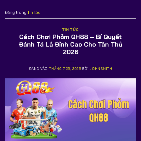
Đăng trong
Tin tức
TIN TỨC
Cách Chơi Phỏm QH88 – Bí Quyết
Đánh Tá Lả Đỉnh Cao Cho Tân Thủ
2026
ĐĂNG VÀO
THÁNG 7 29, 2026
BỞI
JOHNSMITH