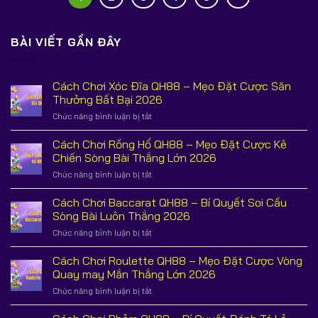
BÀI VIẾT GẦN ĐÂY
Cách Chơi Xóc Đĩa QH88 – Mẹo Đặt Cược Săn
Thưởng Bất Bại 2026
ở
Chức năng bình luận bị tắt
Cách
Chơi
Cách Chơi Rồng Hổ QH88 – Mẹo Đặt Cược Kê
Xóc
Chiến Sòng Bài Thắng Lớn 2026
Đĩa
ở
Chức năng bình luận bị tắt
QH88
Cách
–
Chơi
Cách Chơi Baccarat QH88 – Bí Quyết Soi Cầu
Mẹo
Rồng
Đặt
Sòng Bài Luôn Thắng 2026
Hổ
Cược
ở
Chức năng bình luận bị tắt
QH88
Săn
Cách
–
Thưởng
Chơi
Cách Chơi Roulette QH88 – Mẹo Đặt Cược Vòng
Mẹo
Bất
Baccarat
Đặt
Quay may Mắn Thắng Lớn 2026
Bại
QH88
Cược
2026
ở
Chức năng bình luận bị tắt
–
Kê
Cách
Bí
Chiến
Chơi
Quyết