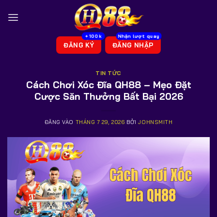
Bỏ
qua
nội
dung
ĐĂNG KÝ
ĐĂNG NHẬP
TIN TỨC
Cách Chơi Xóc Đĩa QH88 – Mẹo Đặt
Cược Săn Thưởng Bất Bại 2026
ĐĂNG VÀO
THÁNG 7 29, 2026
BỞI
JOHNSMITH