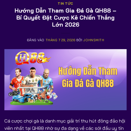
TIN TỨC
Hướng Dẫn Tham Gia Đá Gà QH88 –
Bí Quyết Đặt Cược Kê Chiến Thắng
Lớn 2026
ĐĂNG VÀO
THÁNG 7 29, 2026
BỞI
JOHNSMITH
Cá cược chọi gà là danh mục giải trí thu hút đông đảo hội
viên nhất tại QH88 nhờ sự đa dạng về các sới đấu uy tín