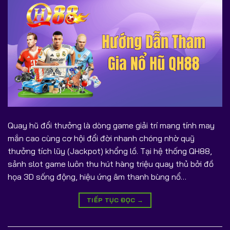
Quay hũ đổi thưởng là dòng game giải trí mang tính may
mắn cao cùng cơ hội đổi đời nhanh chóng nhờ quỹ
thưởng tích lũy (Jackpot) khổng lồ. Tại hệ thống QH88,
sảnh slot game luôn thu hút hàng triệu quay thủ bởi đồ
họa 3D sống động, hiệu ứng âm thanh bùng nổ…
TIẾP TỤC ĐỌC
→