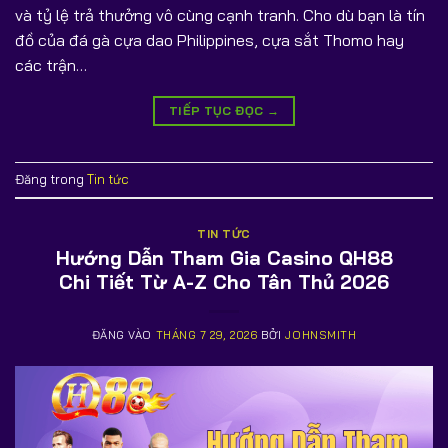
và tỷ lệ trả thưởng vô cùng cạnh tranh. Cho dù bạn là tín
đồ của đá gà cựa dao Philippines, cựa sắt Thomo hay
các trận…
TIẾP TỤC ĐỌC
→
Đăng trong
Tin tức
TIN TỨC
Hướng Dẫn Tham Gia Casino QH88
Chi Tiết Từ A-Z Cho Tân Thủ 2026
ĐĂNG VÀO
THÁNG 7 29, 2026
BỞI
JOHNSMITH