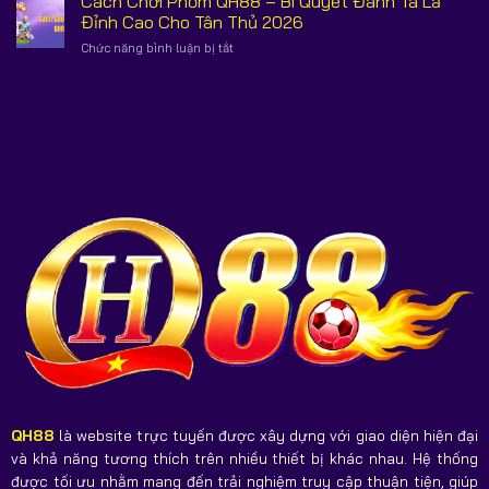
Cách Chơi Phỏm QH88 – Bí Quyết Đánh Tá Lả
Sòng
Roulette
Soi
Đỉnh Cao Cho Tân Thủ 2026
Bài
QH88
Cầu
Thắng
ở
Chức năng bình luận bị tắt
–
Sòng
Lớn
Cách
Mẹo
Bài
2026
Chơi
Đặt
Luôn
Phỏm
Cược
Thắng
QH88
Vòng
2026
–
Quay
Bí
may
Quyết
Mắn
Đánh
Thắng
Tá
Lớn
Lả
2026
Đỉnh
Cao
Cho
Tân
Thủ
2026
QH88
là website trực tuyến được xây dựng với giao diện hiện đại
và khả năng tương thích trên nhiều thiết bị khác nhau. Hệ thống
được tối ưu nhằm mang đến trải nghiệm truy cập thuận tiện, giúp