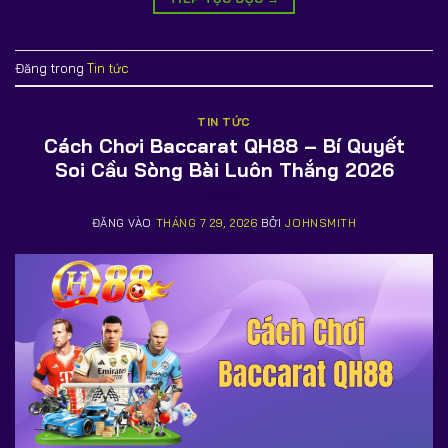
Đăng trong
Tin tức
TIN TỨC
Cách Chơi Baccarat QH88 – Bí Quyết
Soi Cầu Sòng Bài Luôn Thắng 2026
ĐĂNG VÀO
THÁNG 7 29, 2026
BỞI
JOHNSMITH